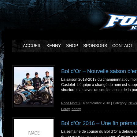
ACCUEIL
KENNY
SHOP
SPONSORS
CONTACT
Bol d’Or – Nouvelle saison d’
La saison 2018-2019 du championnat du monde
Castelet. L’équipe a changé de nom est s’ap
structure mais avec un soutien accru de la par
Read More »
| 6 septembre 2018 | Category:
News
Foray
,
Kenny
Bol d’Or 2016 – Une fin préma
La semaine de course du Bol d’Or a débuté dè
drapeaux rouges et comme nous n’avions pas 