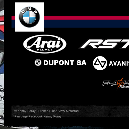
© Kenny Foray | French Rider BMW Motorrad
Fan page Facebook Kenny Foray