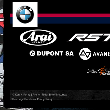
© Kenny Foray | French Rider BMW Motorrad
Fan page Facebook Kenny Foray