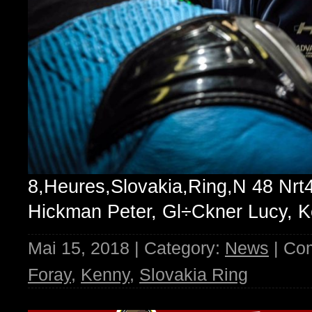
8,Heures,Slovakia,Ring,N 48 Nrt
Hickman Peter, Gl÷Ckner Lucy, 
Mai 15, 2018 | Category:
News
| Co
Foray
,
Kenny
,
Slovakia Ring